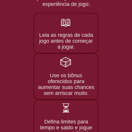
experiência de jogo:
📖
Leia as regras de cada
jogo antes de começar
a jogar.
🎲
Use os bônus
oferecidos para
aumentar suas chances
sem arriscar muito.
⏳
Defina limites para
tempo e saldo e jogue