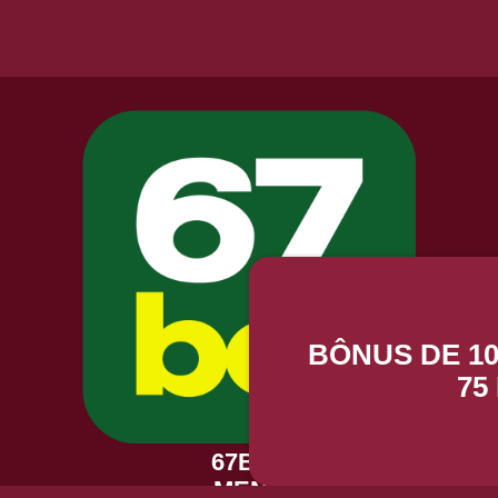
BÔNUS DE 100
75
67BET
MENU